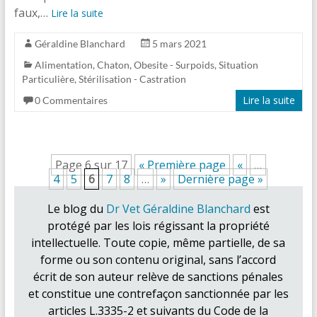
faux,…
Lire la suite
Géraldine Blanchard
5 mars 2021
Alimentation
,
Chaton
,
Obesite - Surpoids
,
Situation
Particulière
,
Stérilisation - Castration
Lire la suite
0 Commentaires
Page 6 sur 17
« Première page
«
…
4
5
6
7
8
…
»
Dernière page »
Le blog du
Dr Vet Géraldine Blanchard
est
protégé par les lois régissant la propriété
intellectuelle. Toute copie, même partielle, de sa
forme ou son contenu original, sans l’accord
écrit de son auteur relève de sanctions pénales
et constitue une contrefaçon sanctionnée par les
articles L.3335-2 et suivants du Code de la