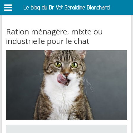
Le blog du Dr Vet Géraldine Blanchard
S
Ration ménagère, mixte ou
industrielle pour le chat