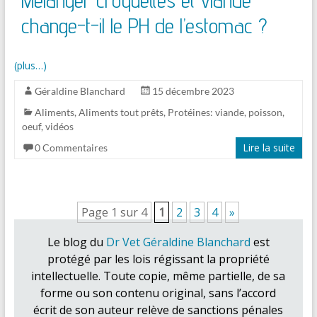
Mélanger croquettes et viande
change-t-il le PH de l’estomac ?
(plus…)
Géraldine Blanchard
15 décembre 2023
Aliments
,
Aliments tout prêts
,
Protéines: viande, poisson,
oeuf
,
vidéos
Lire la suite
0 Commentaires
Page 1 sur 4
1
2
3
4
»
Le blog du
Dr Vet Géraldine Blanchard
est
protégé par les lois régissant la propriété
intellectuelle. Toute copie, même partielle, de sa
forme ou son contenu original, sans l’accord
écrit de son auteur relève de sanctions pénales