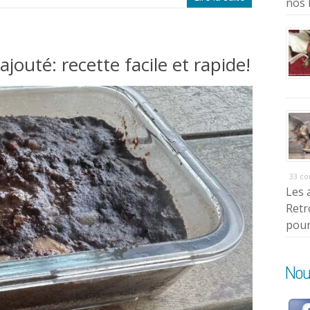
nos 
jouté: recette facile et rapide!
33 c
Les 
Retr
pour
Nou