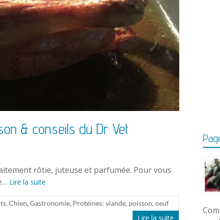
sson & conseils du Dr Vet
Page
rfaitement rôtie, juteuse et parfumée. Pour vous
ue…
Lire la suite
ts
,
Chien
,
Gastronomie
,
Protéines: viande, poisson, oeuf
Comm
Lire la suite