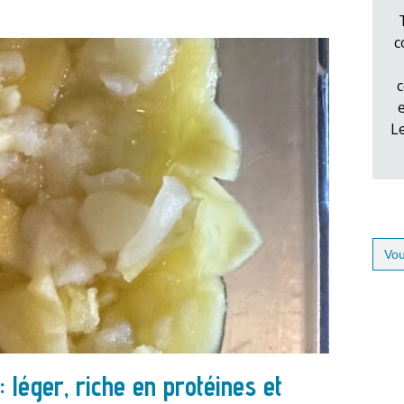
c
c
L
Sear
for:
léger, riche en protéines et