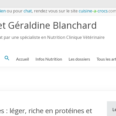
ien
ou pour
chat
, rendez vous sur le site
cuisine
-a-
crocs
.co
et Géraldine Blanchard
 par une spécialiste en Nutrition Clinique Vétérinaire
Search
Accueil
Infos Nutrition
Les dossiers
Tous les ar
for:
: léger, riche en protéines et
L