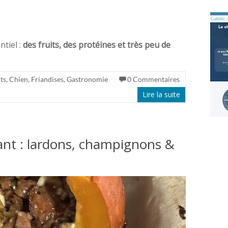
tiel :
des fruits, des protéines et très peu de
ts
,
Chien
,
Friandises
,
Gastronomie
0 Commentaires
Lire la suite
tant : lardons, champignons &