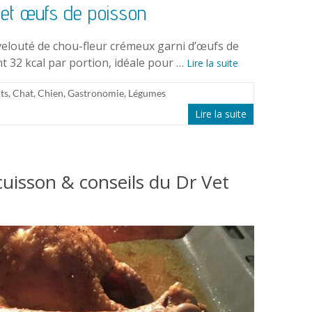
r et œufs de poisson
 velouté de chou-fleur crémeux garni d’œufs de
 32 kcal par portion, idéale pour …
Lire la suite
ts
,
Chat
,
Chien
,
Gastronomie
,
Légumes
Lire la suite
 cuisson & conseils du Dr Vet