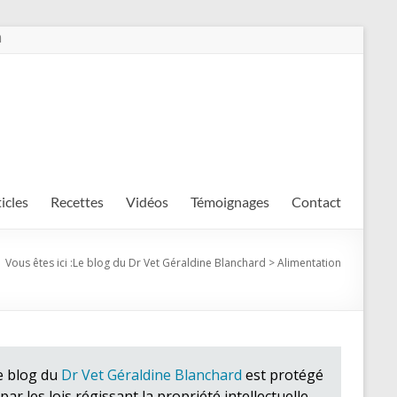
m
ticles
Recettes
Vidéos
Témoignages
Contact
Vous êtes ici :
Le blog du Dr Vet Géraldine Blanchard
>
Alimentation
e blog du
Dr Vet Géraldine Blanchard
est protégé
par les lois régissant la propriété intellectuelle.