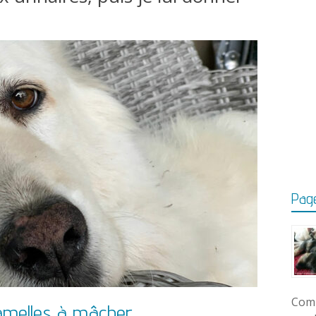
Page
Comm
 lamelles à mâcher