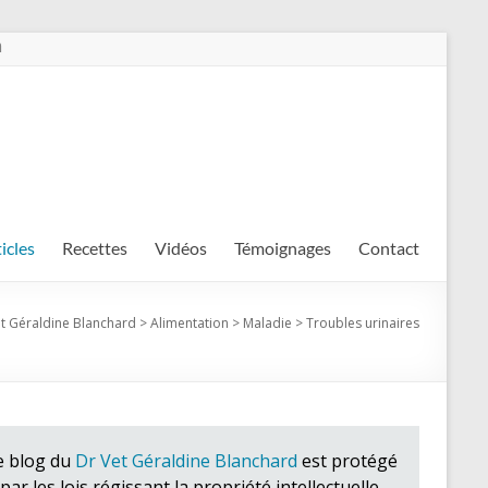
m
ticles
Recettes
Vidéos
Témoignages
Contact
et Géraldine Blanchard
>
Alimentation
>
Maladie
>
Troubles urinaires
e blog du
Dr Vet Géraldine Blanchard
est protégé
par les lois régissant la propriété intellectuelle.