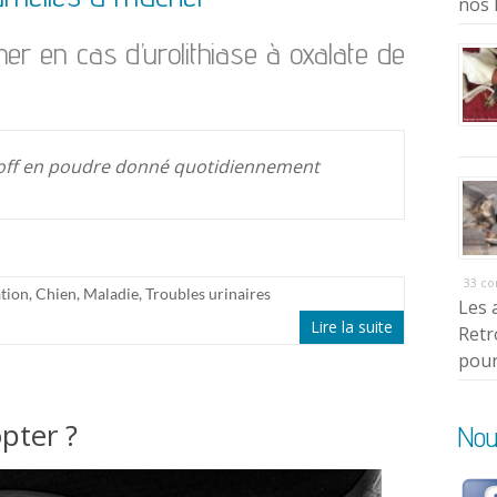
nos 
her en cas d’urolithiase à oxalate de
e off en poudre donné quotidiennement
33 c
tion
,
Chien
,
Maladie
,
Troubles urinaires
Les 
Lire la suite
Retr
pour
pter ?
Nou