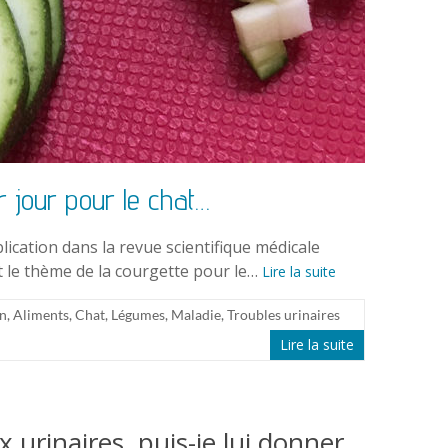
jour pour le chat…
lication dans la revue scientifique médicale
t le thème de la courgette pour le…
Lire la suite
on
,
Aliments
,
Chat
,
Légumes
,
Maladie
,
Troubles urinaires
Lire la suite
 urinaires, puis-je lui donner