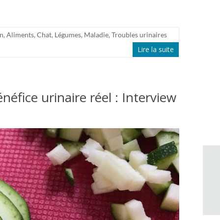
on
,
Aliments
,
Chat
,
Légumes
,
Maladie
,
Troubles urinaires
Lire la suite
néfice urinaire réel : Interview