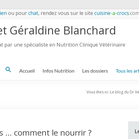
ien
ou pour
chat
, rendez vous sur le site
cuisine
-a-
crocs
.co
et Géraldine Blanchard
 par une spécialiste en Nutrition Clinique Vétérinaire
Search
Accueil
Infos Nutrition
Les dossiers
Tous les ar
for:
Vous êtes ici :
Le blog du Dr V
es … comment le nourrir ?
L