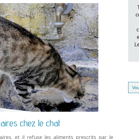
c
c
L
Sear
for:
naires chez le chat
ires, et il refuse les aliments prescrits par le