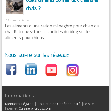
Quels aliments donner aux chiens et
chats ?
33 commentaires
Les aliments d'une ration ménagère pour chien ou
chat Retrouvez tous les articles du blog sur les
aliments pour chiens …
Nous suivre sur les réseaux
Informations
Mentions Légales
|
Politique de Confidentialité
|Le site
Internet
Cuisine-a-crocs.com