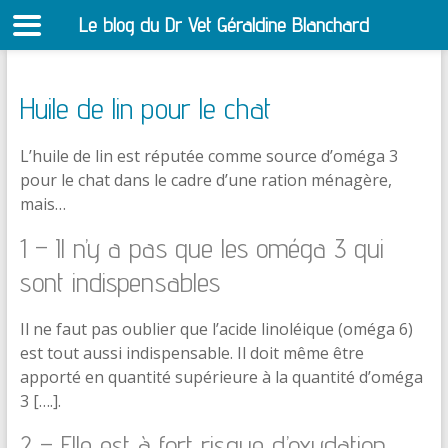
Le blog du Dr Vet Géraldine Blanchard
S
Huile de lin pour le chat
L’huile de lin est réputée comme source d’oméga 3
pour le chat dans le cadre d’une ration ménagère,
mais…
1 – Il n’y a pas que les oméga 3 qui
sont indispensables
Il ne faut pas oublier que l’acide linoléique (oméga 6)
est tout aussi indispensable. Il doit même être
apporté en quantité supérieure à la quantité d’oméga
3 [….].
2 – Elle est à fort risque d’oxydation…