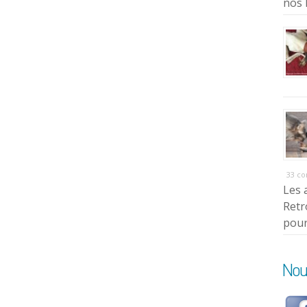
nos 
33 c
Les 
Retr
pour
Nou