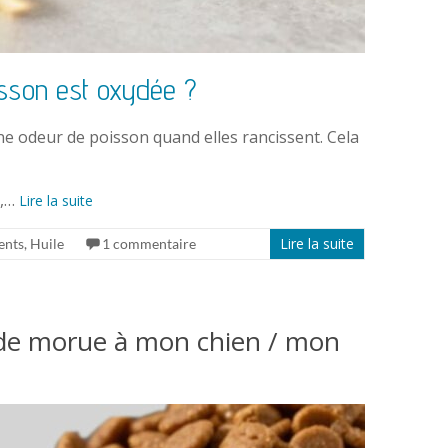
isson est oxydée ?
 une odeur de poisson quand elles rancissent. Cela
r,…
Lire la suite
Lire la suite
ents
,
Huile
1 commentaire
ie de morue à mon chien / mon