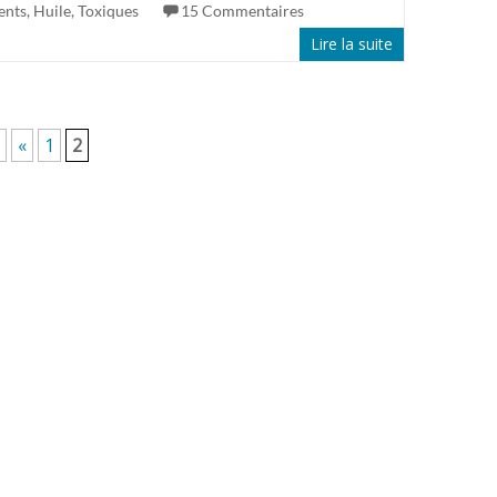
ents
,
Huile
,
Toxiques
15 Commentaires
Lire la suite
«
1
2