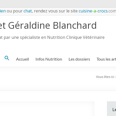
ien
ou pour
chat
, rendez vous sur le site
cuisine
-a-
crocs
.co
et Géraldine Blanchard
 par une spécialiste en Nutrition Clinique Vétérinaire
Search
Accueil
Infos Nutrition
Les dossiers
Tous les ar
for:
Vous êtes ici :
L