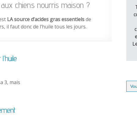
rs aux chiens nourris maison ?
c
 est
LA source d’acides gras essentiels
de
s, il faut donc de l’huile tous les jours.
c
L
l’huile
a 3, mais
Sear
for:
cement