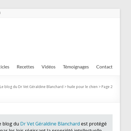
m
ticles
Recettes
Vidéos
Témoignages
Contact
Le blog du Dr Vet Géraldine Blanchard
>
huile pour le chien
>
Page 2
e blog du
Dr Vet Géraldine Blanchard
est protégé
par les lois régissant la propriété intellectuelle.