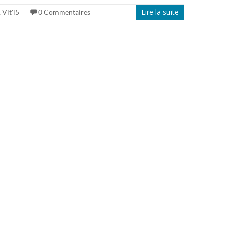
Lire la suite
,
Vit'i5
0 Commentaires