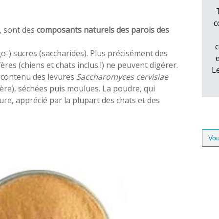
c
, sont des
composants naturels des parois des
c
o-) sucres (saccharides). Plus précisément des
res (chiens et chats inclus !) ne peuvent digérer.
L
 contenu des levures
Saccharomyces cervisiae
bière), séchées puis moulues. La poudre, qui
e, apprécié par la plupart des chats et des
Sear
for: