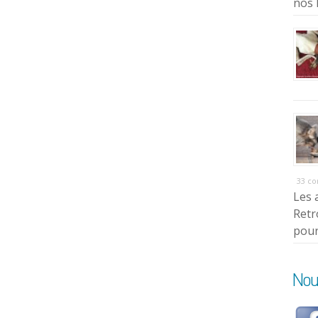
nos 
33 c
Les 
Retr
pour
Nou