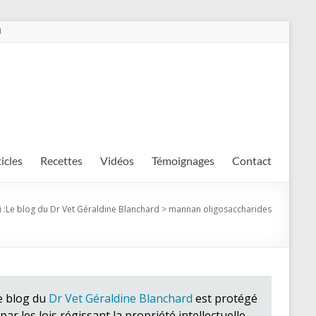
m
ticles
Recettes
Vidéos
Témoignages
Contact
 :
Le blog du Dr Vet Géraldine Blanchard
>
mannan oligosaccharides
e blog du
Dr Vet Géraldine Blanchard
est protégé
par les lois régissant la propriété intellectuelle.