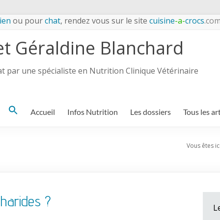
ien
ou pour
chat
, rendez vous sur le site
cuisine
-a-
crocs
.co
et Géraldine Blanchard
 par une spécialiste en Nutrition Clinique Vétérinaire
Search
Accueil
Infos Nutrition
Les dossiers
Tous les ar
for:
Vous êtes ici
charides ?
L