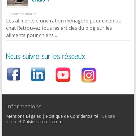
33 commentaires
Les aliments d'une ration ménagère pour chien ou
chat Retrouvez tous les articles du blog sur les
aliments pour chiens …
Nous suivre sur les réseaux
Informations
Mentions Légales
|
Politique de Confidentialité
|Le site
Internet
Cuisine-a-crocs.com