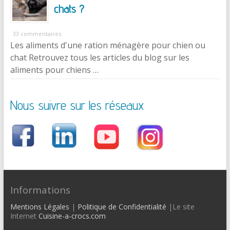
chats ?
33 commentaires
Les aliments d'une ration ménagère pour chien ou
chat Retrouvez tous les articles du blog sur les
aliments pour chiens …
Nous suivre sur les réseaux
Informations
Mentions Légales
|
Politique de Confidentialité
|Le site
Internet
Cuisine-a-crocs.com