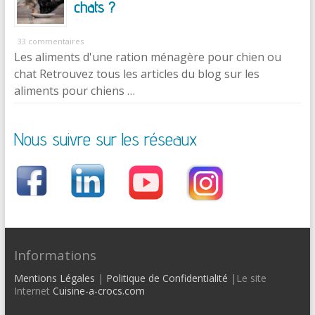
chats ?
33 commentaires
Les aliments d'une ration ménagère pour chien ou
chat Retrouvez tous les articles du blog sur les
aliments pour chiens …
Nous suivre sur les réseaux
Informations
Mentions Légales
|
Politique de Confidentialité
|Le site
Internet
Cuisine-a-crocs.com