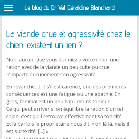
Le blog du Dr Vet Géraldine Blanchard
S
La viande crue et agressivité chez le
chien: existe-il un lien ?
Non, aucun. Que vous donniez à votre chien une
ration avec de la viande un peu cuite ou crue
n’impacte aucunement son agressivité.
En revanche, […] s’il est carencé, une des premières
conséquences est une fatigue ou une apathie. En
gros, l’animal est un peu flapi, moins tonique.
Ce qui peut arriver si on équilibre la ration d’un tel
chien, c’est qu’il retrouve effectivement sa tonicité.
Et là parfois le propriétaire nous dit: « oh là là, mais il
est surexcité! […] ».
Or la ration équilibrée a juste rendu l’animal normal.