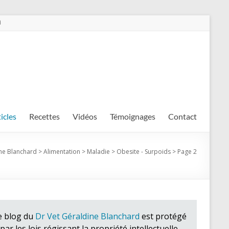
m
ticles
Recettes
Vidéos
Témoignages
Contact
ine Blanchard
>
Alimentation
>
Maladie
>
Obesite - Surpoids
>
Page 2
e blog du
Dr Vet Géraldine Blanchard
est protégé
par les lois régissant la propriété intellectuelle.