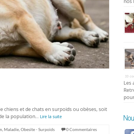
nos 
33 c
Les 
Retr
pour
e chiens et de chats en surpoids ou obèses, soit
Nou
 de la population…
Lire la suite
on
,
Maladie
,
Obesite - Surpoids
0 Commentaires