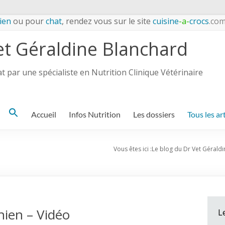
ien
ou pour
chat
, rendez vous sur le site
cuisine
-a-
crocs
.co
et Géraldine Blanchard
 par une spécialiste en Nutrition Clinique Vétérinaire
Search
Accueil
Infos Nutrition
Les dossiers
Tous les ar
for:
Vous êtes ici :
Le blog du Dr Vet Gérald
chien – Vidéo
L