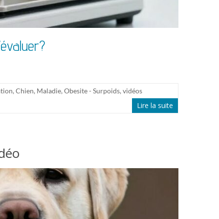
’évaluer?
tion
,
Chien
,
Maladie
,
Obesite - Surpoids
,
vidéos
Lire la suite
idéo