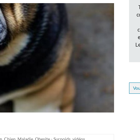
c
c
L
Sear
for:
on
,
Chien
,
Maladie
,
Obesite - Surpoids
,
vidéos