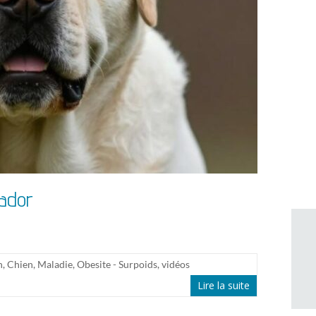
rador
n
,
Chien
,
Maladie
,
Obesite - Surpoids
,
vidéos
Lire la suite