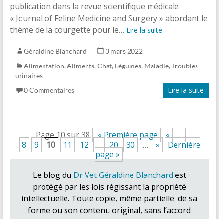
publication dans la revue scientifique médicale
« Journal of Feline Medicine and Surgery » abordant le
thème de la courgette pour le…
Lire la suite
Géraldine Blanchard
3 mars 2022
Alimentation
,
Aliments
,
Chat
,
Légumes
,
Maladie
,
Troubles
urinaires
Lire la suite
0 Commentaires
Page 10 sur 38
« Première page
«
…
8
9
10
11
12
…
20
30
…
»
Dernière
page »
Le blog du
Dr Vet Géraldine Blanchard
est
protégé par les lois régissant la propriété
intellectuelle. Toute copie, même partielle, de sa
forme ou son contenu original, sans l’accord