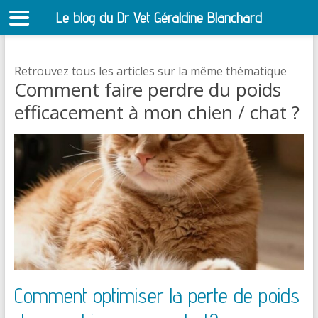
Le blog du Dr Vet Géraldine Blanchard
S
Retrouvez tous les articles sur la même thématique
Comment faire perdre du poids
efficacement à mon chien / chat ?
Comment optimiser la perte de poids