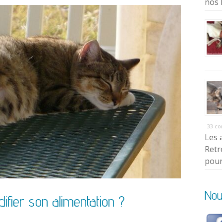
nos 
33 c
Les 
Retr
pour
Nou
difier son alimentation ?