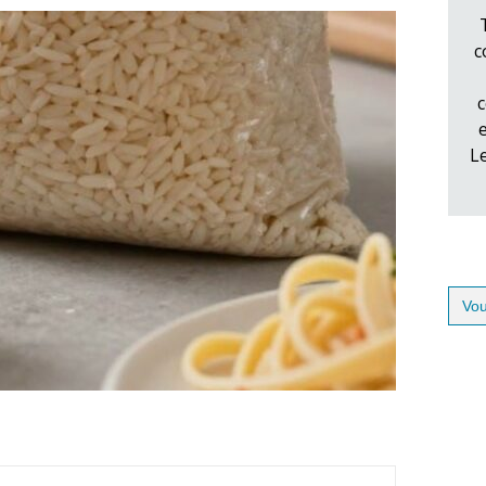
c
c
L
Sear
for: