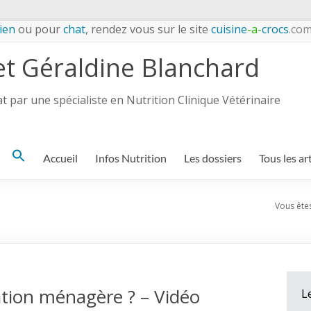
ien
ou pour
chat
, rendez vous sur le site
cuisine
-a-
crocs
.co
et Géraldine Blanchard
 par une spécialiste en Nutrition Clinique Vétérinaire
Search
Accueil
Infos Nutrition
Les dossiers
Tous les ar
for:
Vous êtes 
ation ménagère ? – Vidéo
L