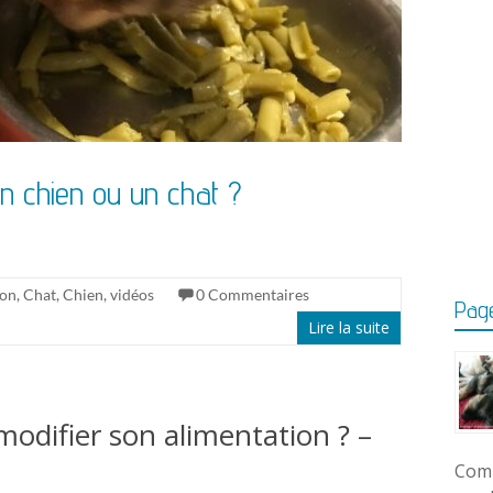
n chien ou un chat ?
ion
,
Chat
,
Chien
,
vidéos
0 Commentaires
Page
Lire la suite
 modifier son alimentation ? –
Comm