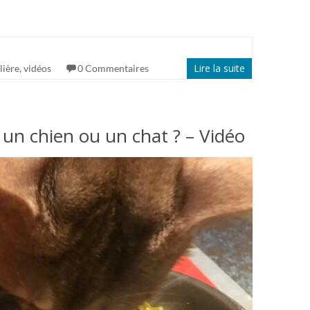
Lire la suite
lière
,
vidéos
0 Commentaires
un chien ou un chat ? – Vidéo