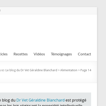
m
ticles
Recettes
Vidéos
Témoignages
Contact
ici :
Le blog du Dr Vet Géraldine Blanchard
>
Alimentation
>
Page 14
e blog du
Dr Vet Géraldine Blanchard
est protégé
par les lois régissant la propriété intellectuelle.