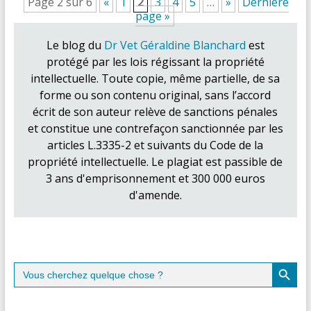
Page 2 sur 6
«
1
2
3
4
5
…
»
Dernière
page »
Le blog du
Dr Vet Géraldine Blanchard
est
protégé par les lois régissant la propriété
intellectuelle. Toute copie, même partielle, de sa
forme ou son contenu original, sans l’accord
écrit de son auteur relève de sanctions pénales
et constitue une contrefaçon sanctionnée par les
articles L.3335-2 et suivants du Code de la
propriété intellectuelle. Le plagiat est passible de
3 ans d'emprisonnement et 300 000 euros
d'amende.
Search Button
Search
for: