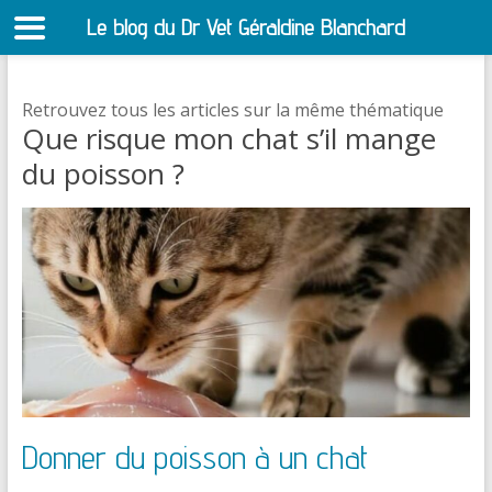
Le blog du Dr Vet Géraldine Blanchard
S
Retrouvez tous les articles sur la même thématique
Que risque mon chat s’il mange
du poisson ?
Donner du poisson à un chat