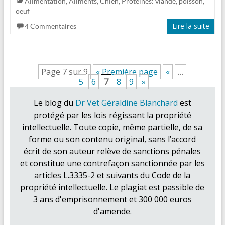
Alimentation
,
Aliments
,
Chien
,
Protéines: viande, poisson,
oeuf
Lire la suite
4 Commentaires
Page 7 sur 9
« Première page
«
…
5
6
7
8
9
»
Le blog du
Dr Vet Géraldine Blanchard
est
protégé par les lois régissant la propriété
intellectuelle. Toute copie, même partielle, de sa
forme ou son contenu original, sans l’accord
écrit de son auteur relève de sanctions pénales
et constitue une contrefaçon sanctionnée par les
articles L.3335-2 et suivants du Code de la
propriété intellectuelle. Le plagiat est passible de
3 ans d'emprisonnement et 300 000 euros
d'amende.