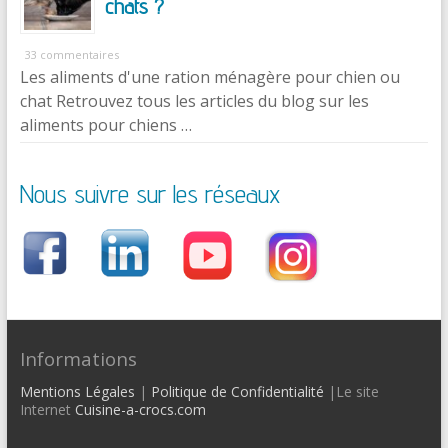
chats ?
33 commentaires
Les aliments d'une ration ménagère pour chien ou
chat Retrouvez tous les articles du blog sur les
aliments pour chiens …
Nous suivre sur les réseaux
Informations
Mentions Légales
|
Politique de Confidentialité
|Le site
Internet
Cuisine-a-crocs.com