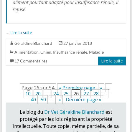
aliment pourtant adapté pour insuffisance rénale, il
refuse
…
Lire la suite
Géraldine Blanchard
27 janvier 2018
Alimentation
,
Chien
,
Insuffisance rénale
,
Maladie
Lire la suite
17 Commentaires
Page 26 sur 54
« Première page
«
…
10
20
…
24
25
26
27
28
…
40
50
…
»
Dernière page »
Le blog du
Dr Vet Géraldine Blanchard
est
protégé par les lois régissant la propriété
intellectuelle. Toute copie, même partielle, de sa