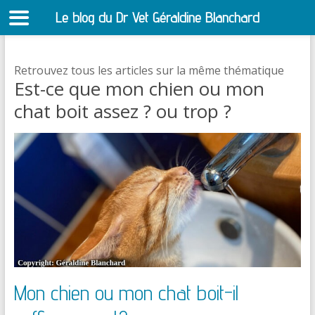
Le blog du Dr Vet Géraldine Blanchard
S
Retrouvez tous les articles sur la même thématique
Est-ce que mon chien ou mon
chat boit assez ? ou trop ?
Mon chien ou mon chat boit-il