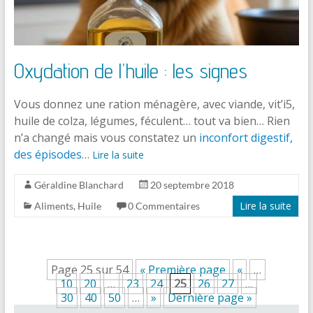
Oxydation de l’huile : les signes
Vous donnez une ration ménagère, avec viande, vit’i5,
huile de colza, légumes, féculent… tout va bien… Rien
n’a changé mais vous constatez un
inconfort digestif
,
des épisodes
…
Lire la suite
Géraldine Blanchard
20 septembre 2018
Lire la suite
Aliments
,
Huile
0 Commentaires
Page 25 sur 54
« Première page
«
…
10
20
…
23
24
25
26
27
…
30
40
50
…
»
Dernière page »