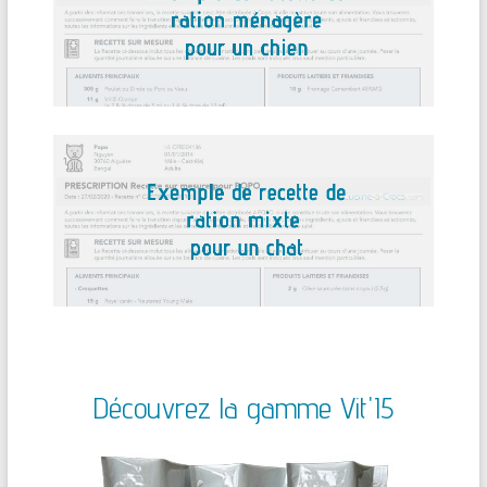
Découvrez la gamme Vit'I5