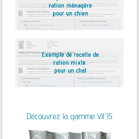
Découvrez la gamme Vit'I5