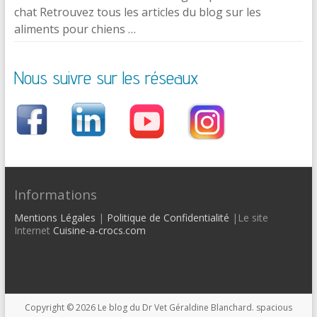
chat Retrouvez tous les articles du blog sur les
aliments pour chiens …
Nous suivre sur les réseaux
Informations
Mentions Légales
|
Politique de Confidentialité
|Le site
Internet
Cuisine-a-crocs.com
Copyright © 2026
Le blog du Dr Vet Géraldine Blanchard
. spacious