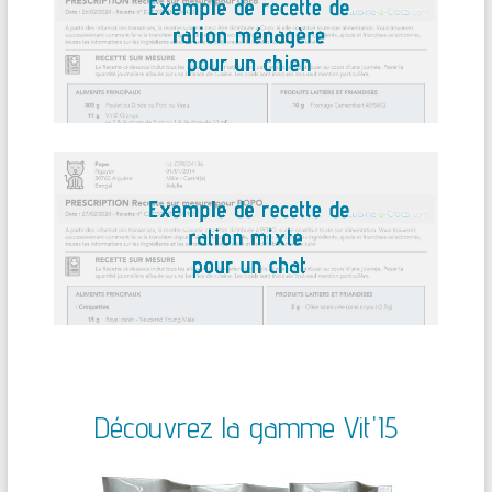
Découvrez la gamme Vit'I5