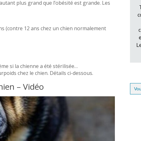
’autant plus grand que l’obésité est grande. Les
c
 ans (contre 12 ans chez un chien normalement
c
L
e si la chienne a été stérilisée…
urpoids chez le chien. Détails ci-dessous.
chien – Vidéo
Sear
for: