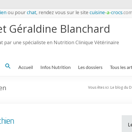
ien
ou pour
chat
, rendez vous sur le site
cuisine
-a-
crocs
.co
et Géraldine Blanchard
 par une spécialiste en Nutrition Clinique Vétérinaire
Search
Accueil
Infos Nutrition
Les dossiers
Tous les ar
for:
ien
Vous êtes ici :
Le blog du D
chien
L