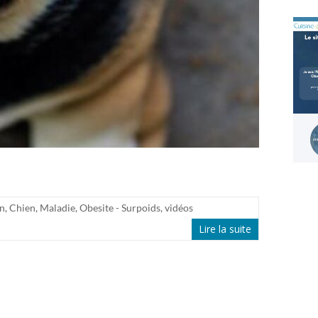
on
,
Chien
,
Maladie
,
Obesite - Surpoids
,
vidéos
Lire la suite