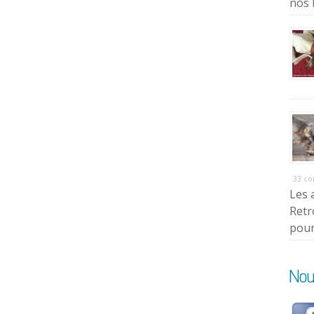
nos 
33 c
Les 
Retr
pour
Nou