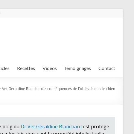
m
ticles
Recettes
Vidéos
Témoignages
Contact
r Vet Géraldine Blanchard
>
conséquences de l'obésité chez le chien
e blog du
Dr Vet Géraldine Blanchard
est protégé
par les lois régissant la propriété intellectuelle.