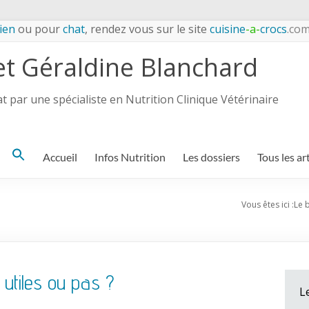
ien
ou pour
chat
, rendez vous sur le site
cuisine
-a-
crocs
.co
et Géraldine Blanchard
 par une spécialiste en Nutrition Clinique Vétérinaire
Search
Accueil
Infos Nutrition
Les dossiers
Tous les ar
for:
Vous êtes ici :
Le 
 utiles ou pas ?
L