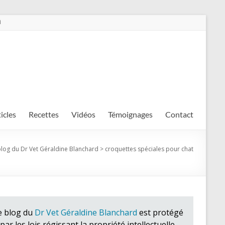
m
ticles
Recettes
Vidéos
Témoignages
Contact
blog du Dr Vet Géraldine Blanchard
>
croquettes spéciales pour chat
e blog du
Dr Vet Géraldine Blanchard
est protégé
par les lois régissant la propriété intellectuelle.