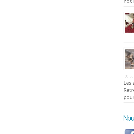
nos 
33 c
Les 
Retr
pour
Nou