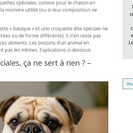
quettes spéciales, comme pour le chaton en
 la moindre utilité (ou si leur composition ne
c
c
uette « basique » et une croquette dite spéciale ne
ites ou de forme différente). Il n’en reste pas
L
 ces aliments. Les besoins d’un animal en
t pas les mêmes. Explications ci-dessous.
iales, ça ne sert à rien ? –
Sear
for: