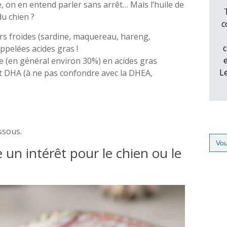
e, on en entend parler sans arrêt… Mais l’huile de
du chien ?
c
ers froides (sardine, maquereau, hareng,
c
pelées acides gras !
ée (en général environ 30%) en acides gras
L
et DHA (à ne pas confondre avec la DHEA,
essous.
Sear
for:
e un intérêt pour le chien ou le