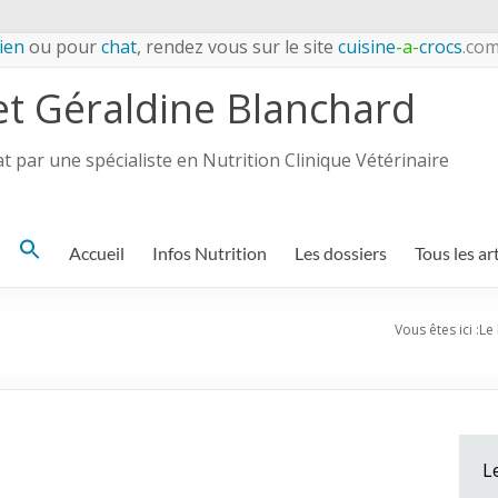
ien
ou pour
chat
, rendez vous sur le site
cuisine
-a-
crocs
.co
et Géraldine Blanchard
 par une spécialiste en Nutrition Clinique Vétérinaire
Search
Accueil
Infos Nutrition
Les dossiers
Tous les ar
for:
Vous êtes ici :
Le
L