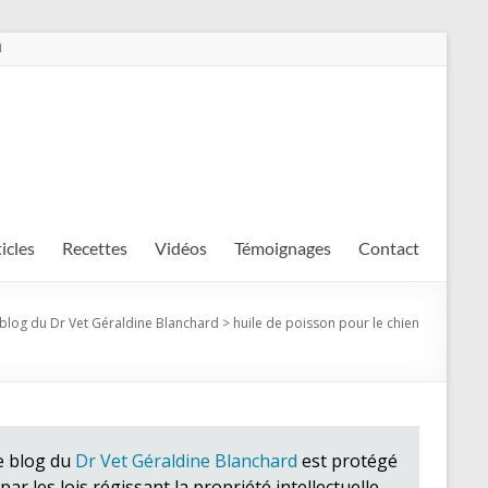
m
ticles
Recettes
Vidéos
Témoignages
Contact
 blog du Dr Vet Géraldine Blanchard
>
huile de poisson pour le chien
e blog du
Dr Vet Géraldine Blanchard
est protégé
par les lois régissant la propriété intellectuelle.