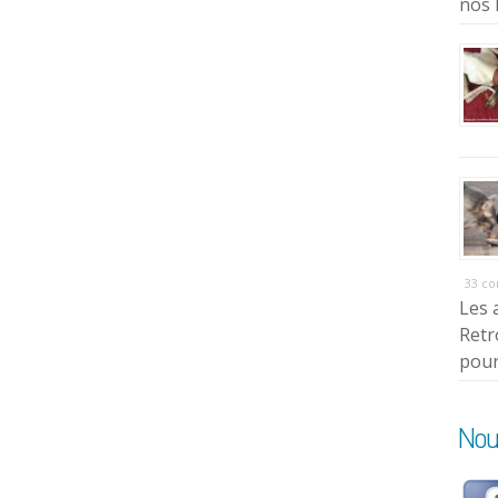
nos 
33 c
Les 
Retr
pour
Nou