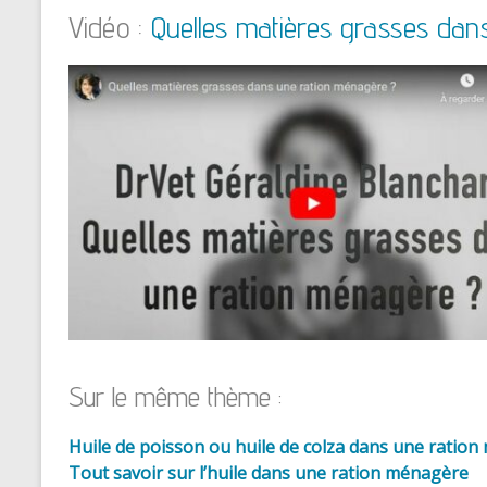
Vidéo :
Quelles matières grasses dan
Sur le même thème :
Huile de poisson ou huile de colza dans une ration
Tout savoir sur l’huile dans une ration ménagère