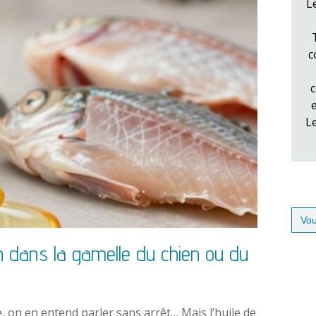
L
c
c
L
Sear
for:
n dans la gamelle du chien ou du
e, on en entend parler sans arrêt… Mais l’huile de