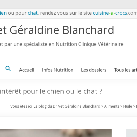
ien
ou pour
chat
, rendez vous sur le site
cuisine
-a-
crocs
.co
et Géraldine Blanchard
 par une spécialiste en Nutrition Clinique Vétérinaire
Search
Accueil
Infos Nutrition
Les dossiers
Tous les ar
for:
intérêt pour le chien ou le chat ?
Vous êtes ici :
Le blog du Dr Vet Géraldine Blanchard
>
Aliments
>
Huile
>