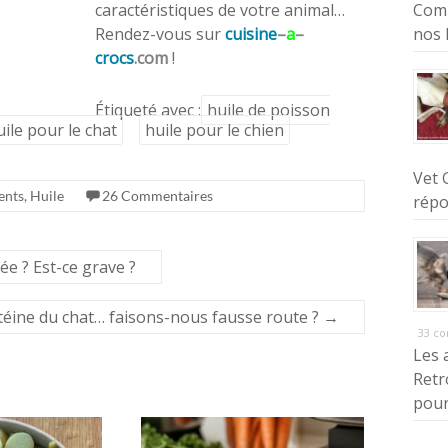
Comm
caractéristiques de votre animal…
nos 
Rendez-vous sur
cuisine
–
a
–
crocs
.com
!
Étiqueté avec :
huile de poisson
uile pour le chat
huile pour le chien
Vet 
ents
,
Huile
26 Commentaires
répo
ée ? Est-ce grave ?
téine du chat… faisons-nous fausse route ?
→
33 c
Les 
Retr
pour