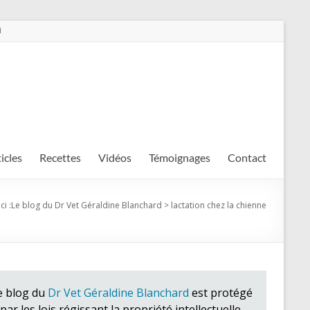
m
ticles
Recettes
Vidéos
Témoignages
Contact
ci :
Le blog du Dr Vet Géraldine Blanchard
>
lactation chez la chienne
e blog du
Dr Vet Géraldine Blanchard
est protégé
par les lois régissant la propriété intellectuelle.