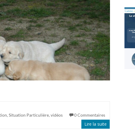
tion
,
Situation Particulière
,
vidéos
0 Commentaires
Lire la suite