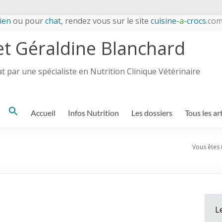
ien
ou pour
chat
, rendez vous sur le site
cuisine
-a-
crocs
.co
et Géraldine Blanchard
 par une spécialiste en Nutrition Clinique Vétérinaire
Search
Accueil
Infos Nutrition
Les dossiers
Tous les ar
for:
Vous êtes i
L