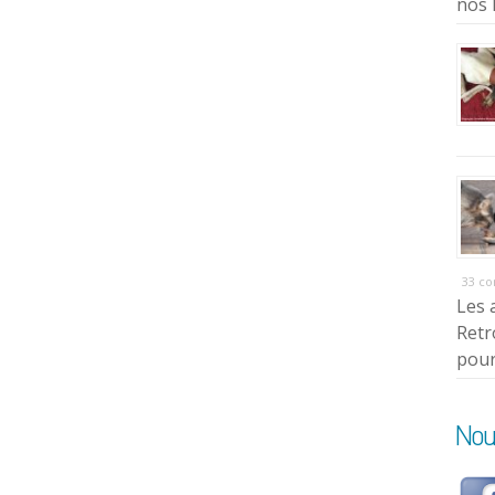
nos 
33 c
Les 
Retr
pour
Nou