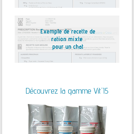
Découvrez la gamme Vit'I5