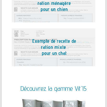
Découvrez la gamme Vit'I5