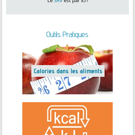
Le
SAV
est par ici !
Outils Pratiques