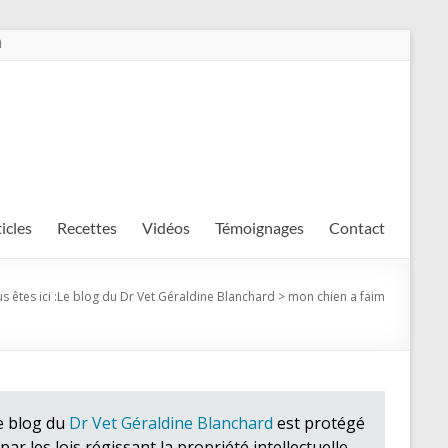
m
ticles
Recettes
Vidéos
Témoignages
Contact
s êtes ici :
Le blog du Dr Vet Géraldine Blanchard
>
mon chien a faim
e blog du
Dr Vet Géraldine Blanchard
est protégé
par les lois régissant la propriété intellectuelle.