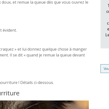
eux doux, et remue la queue dès que vous ouvrez le
c
c
st évident.
L
« craquez » et lui donnez quelque chose à manger
ment. Il se dit « quand je remue la queue devant
Sear
for:
urriture ! Détails ci-dessous.
rriture