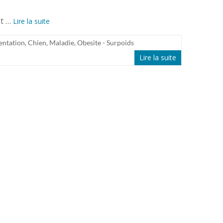
st …
Lire la suite
entation
,
Chien
,
Maladie
,
Obesite - Surpoids
Lire la suite