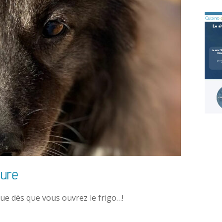
ture
eue dès que vous ouvrez le frigo…!