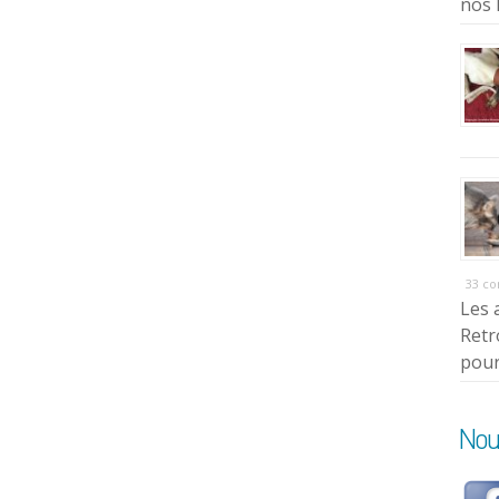
nos 
33 c
Les 
Retr
pour
Nou