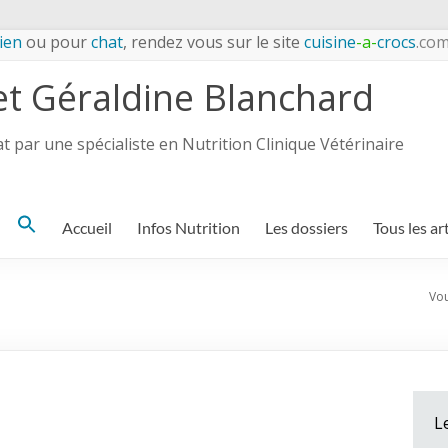
ien
ou pour
chat
, rendez vous sur le site
cuisine
-a-
crocs
.co
et Géraldine Blanchard
 par une spécialiste en Nutrition Clinique Vétérinaire
Search
Accueil
Infos Nutrition
Les dossiers
Tous les ar
for:
Vou
L