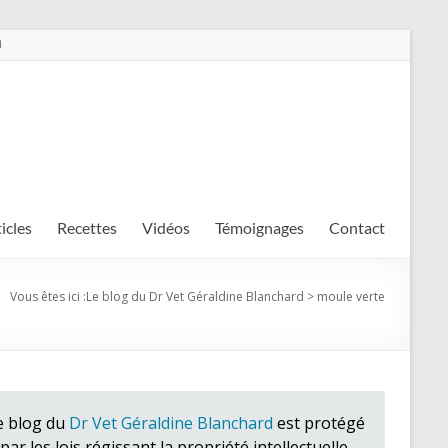
m
ticles
Recettes
Vidéos
Témoignages
Contact
Vous êtes ici :
Le blog du Dr Vet Géraldine Blanchard
>
moule verte
e blog du
Dr Vet Géraldine Blanchard
est protégé
par les lois régissant la propriété intellectuelle.