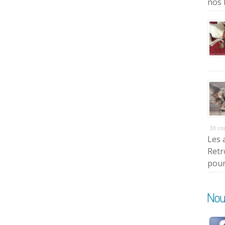
nos 
33 c
Les 
Retr
pour
Nou