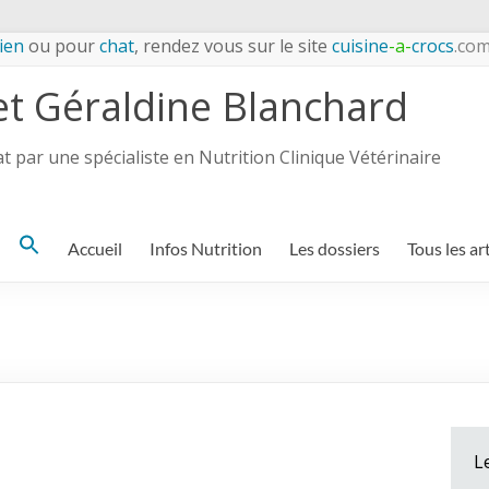
ien
ou pour
chat
, rendez vous sur le site
cuisine
-a-
crocs
.co
et Géraldine Blanchard
 par une spécialiste en Nutrition Clinique Vétérinaire
Search
Accueil
Infos Nutrition
Les dossiers
Tous les ar
for:
L