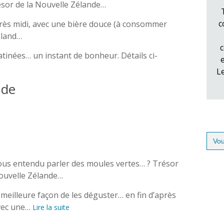
sor de la Nouvelle Zélande…
c
après midi, avec une bière douce (à consommer
kland…
c
atinées… un instant de bonheur. Détails ci-
L
nde
Sear
for:
ous entendu parler des moules vertes… ? Trésor
Nouvelle Zélande…
a meilleure façon de les déguster… en fin d’après
avec une…
Lire la suite