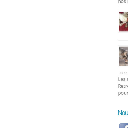
nos 
33 c
Les 
Retr
pour
Nou