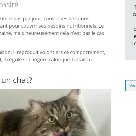
castré
c
its repas par jour, constitués de souris,
utant pour couvrir ses besoins nutritionnels. Le
c
aine, mais heureusement cela n’est pas le cas
L
ison, il reproduit volontiers ce comportement,
il régule son ingéré calorique. Détails ci-
 un chat?
Sear
for: