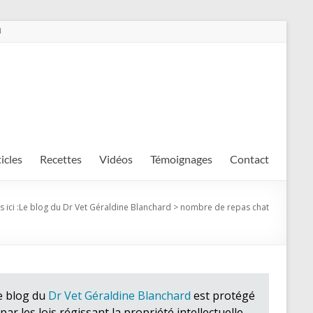
m
ticles
Recettes
Vidéos
Témoignages
Contact
 ici :
Le blog du Dr Vet Géraldine Blanchard
>
nombre de repas chat
e blog du
Dr Vet Géraldine Blanchard
est protégé
par les lois régissant la propriété intellectuelle.