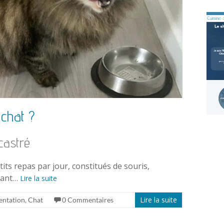
 chat ?
castré
ts repas par jour, constitués de souris,
utant…
Lire la suite
Lire la suite
entation
,
Chat
0 Commentaires