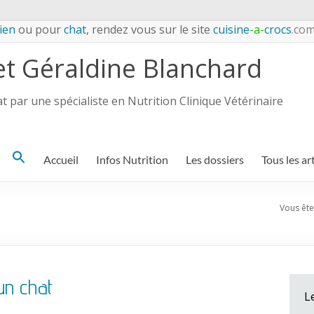
ien
ou pour
chat
, rendez vous sur le site
cuisine
-a-
crocs
.co
et Géraldine Blanchard
 par une spécialiste en Nutrition Clinique Vétérinaire
Search
Accueil
Infos Nutrition
Les dossiers
Tous les ar
for:
Vous êtes
un chat
L