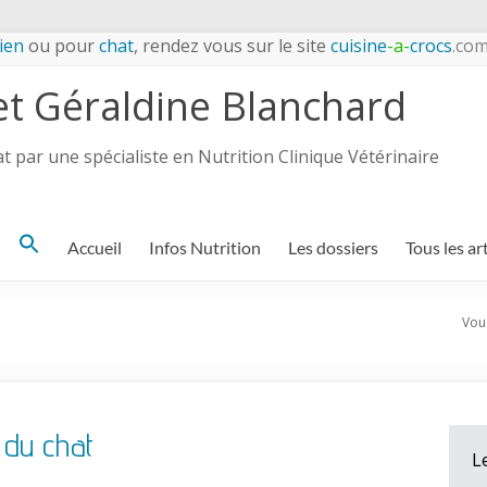
ien
ou pour
chat
, rendez vous sur le site
cuisine
-a-
crocs
.co
et Géraldine Blanchard
 par une spécialiste en Nutrition Clinique Vétérinaire
Search
Accueil
Infos Nutrition
Les dossiers
Tous les ar
for:
Vous
 du chat
L