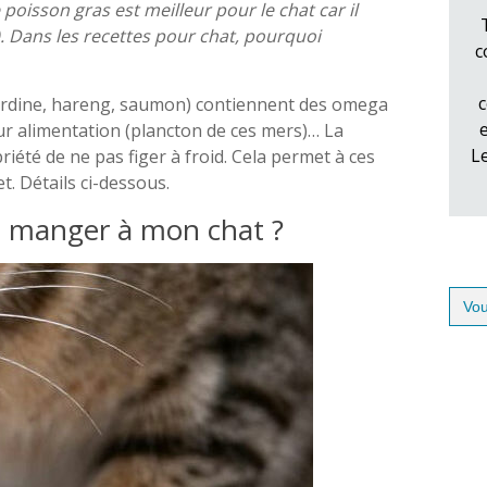
poisson gras est meilleur pour le chat car il
.
Dans les recettes pour chat, pourquoi
c
c
ardine, hareng, saumon) contiennent des omega
ur alimentation (plancton de ces mers)… La
L
priété de ne pas figer à froid. Cela permet à ces
t. Détails ci-dessous.
 à manger à mon chat ?
Sear
for: