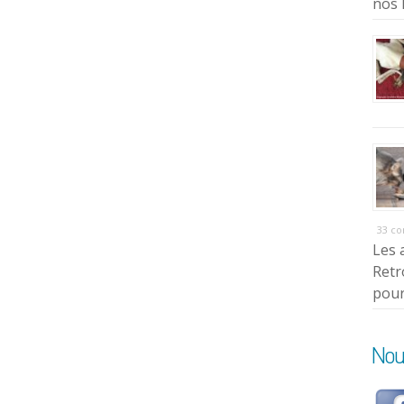
nos 
33 c
Les 
Retr
pour
Nou