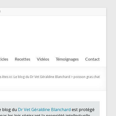
m
ticles
Recettes
Vidéos
Témoignages
Contact
 êtes ici :
Le blog du Dr Vet Géraldine Blanchard
>
poisson gras chat
e blog du
Dr Vet Géraldine Blanchard
est protégé
par les lois régissant la propriété intellectuelle.