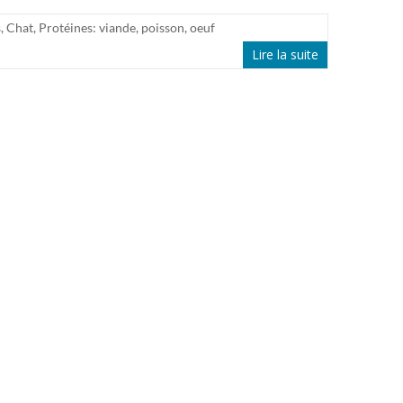
s
,
Chat
,
Protéines: viande, poisson, oeuf
Lire la suite