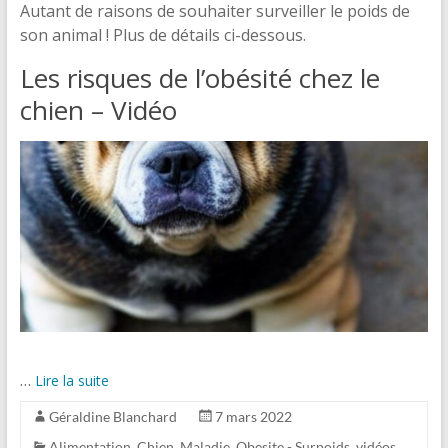
Autant de raisons de souhaiter surveiller le poids de
son animal ! Plus de détails ci-dessous.
Les risques de l’obésité chez le
chien – Vidéo
…
Lire la suite
Géraldine Blanchard
7 mars 2022
Alimentation
,
Chien
,
Maladie
,
Obesite - Surpoids
,
vidéos