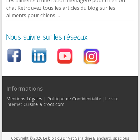
Les aliments d'une ration ménagère pour chien ou
chat Retrouvez tous les articles du blog sur les
aliments pour chiens …
Nous suivre sur les réseaux
Informations
Mentions Légales
|
Politique de Confidentialité
|Le site
Internet
Cuisine-a-crocs.com
Copyright © 2026
Le blog du Dr Vet Géraldine Blanchard
. spacious