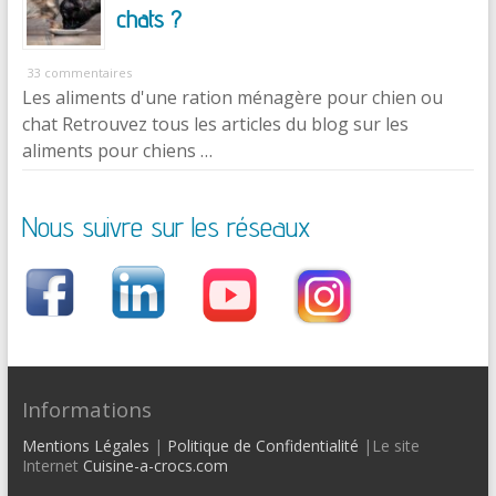
chats ?
33 commentaires
Les aliments d'une ration ménagère pour chien ou
chat Retrouvez tous les articles du blog sur les
aliments pour chiens …
Nous suivre sur les réseaux
Informations
Mentions Légales
|
Politique de Confidentialité
|Le site
Internet
Cuisine-a-crocs.com