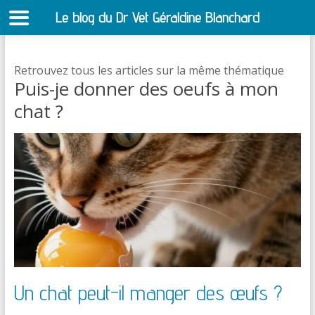
Le blog du Dr Vet Géraldine Blanchard
S
Retrouvez tous les articles sur la même thématique
Puis-je donner des oeufs à mon
chat ?
Un chat peut-il manger des œufs ?