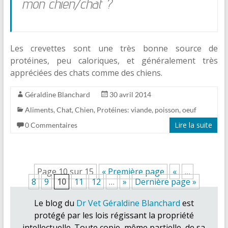
mon chien/chat ?
Les crevettes sont une très bonne source de
protéines, peu caloriques, et généralement très
appréciées des chats comme des chiens.
Géraldine Blanchard
30 avril 2014
Aliments
,
Chat
,
Chien
,
Protéines: viande, poisson, oeuf
Lire la suite
0 Commentaires
Page 10 sur 15
« Première page
«
…
8
9
10
11
12
…
»
Dernière page »
Le blog du
Dr Vet Géraldine Blanchard
est
protégé par les lois régissant la propriété
intellectuelle. Toute copie, même partielle, de sa