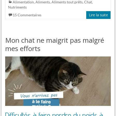
Alimentation
,
Aliments
,
Aliments tout prêts
,
Chat
,
Nutriments
Lire la suite
15 Commentaires
Mon chat ne maigrit pas malgré
mes efforts
Difficultés à faire perdre du poids à