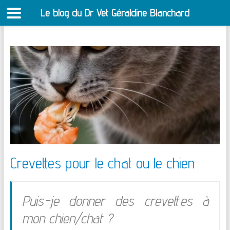
Le blog du Dr Vet Géraldine Blanchard
S
Aller
au
contenu
Crevettes pour le chat ou le chien
Puis-je donner des crevettes à
mon chien/chat ?