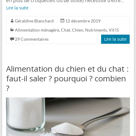
en plus de croquettes ou de boite) nécessite d’être…
Lire la suite
Géraldine Blanchard
12 décembre 2019
Alimentation ménagère
,
Chat
,
Chien
,
Nutriments
,
Vit'i5
Lire la suite
29 Commentaires
Alimentation du chien et du chat :
faut-il saler ? pourquoi ? combien
?