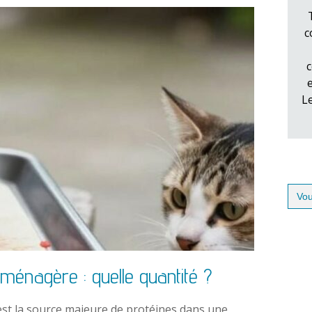
c
c
L
Sear
for:
ménagère : quelle quantité ?
est la source majeure de protéines dans une