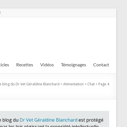
m
ticles
Recettes
Vidéos
Témoignages
Contact
e blog du Dr Vet Géraldine Blanchard
>
Alimentation
>
Chat
>
Page 4
e blog du
Dr Vet Géraldine Blanchard
est protégé
par les lois régissant la propriété intellectuelle.