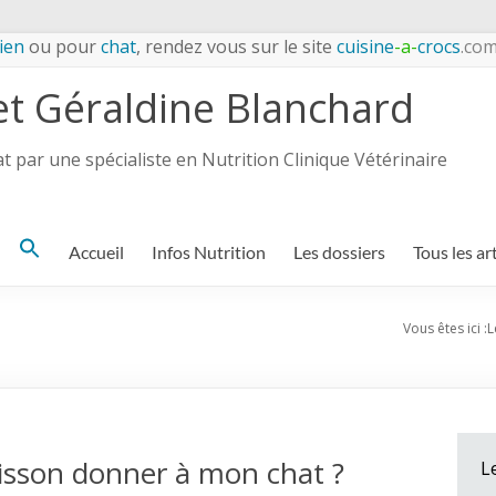
ien
ou pour
chat
, rendez vous sur le site
cuisine
-a-
crocs
.co
et Géraldine Blanchard
 par une spécialiste en Nutrition Clinique Vétérinaire
Search
Accueil
Infos Nutrition
Les dossiers
Tous les ar
for:
Vous êtes ici :
L
oisson donner à mon chat ?
L