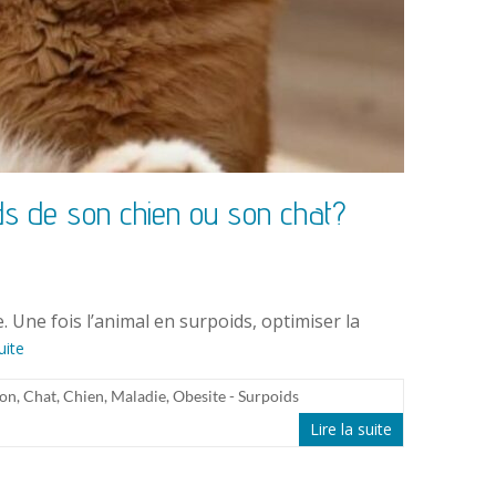
ds de son chien ou son chat?
 Une fois l’animal en surpoids, optimiser la
uite
ion
,
Chat
,
Chien
,
Maladie
,
Obesite - Surpoids
Lire la suite