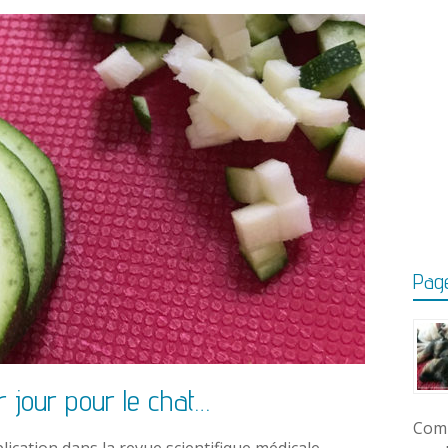
Page
jour pour le chat…
Comm