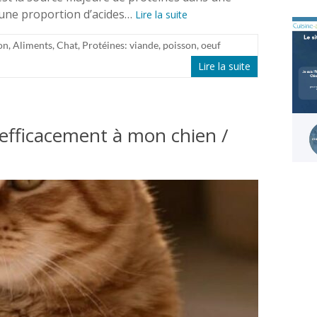
 une proportion d’acides…
Lire la suite
on
,
Aliments
,
Chat
,
Protéines: viande, poisson, oeuf
Lire la suite
efficacement à mon chien /