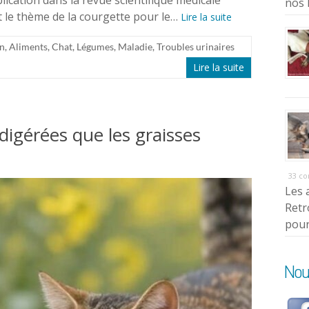
lication dans la revue scientifique médicale
nos 
t le thème de la courgette pour le…
Lire la suite
on
,
Aliments
,
Chat
,
Légumes
,
Maladie
,
Troubles urinaires
Lire la suite
digérées que les graisses
33 c
Les 
Retr
pour
Nou