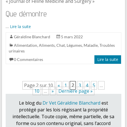
« Journal of Feline Medicine and Surgery »
Que démontre
…
Lire la suite
Géraldine Blanchard
5 mars 2022
Alimentation
,
Aliments
,
Chat
,
Légumes
,
Maladie
,
Troubles
urinaires
Lire la suite
0 Commentaires
Page 2 sur 10
«
1
2
3
4
5
…
10
…
»
Dernière page »
Le blog du
Dr Vet Géraldine Blanchard
est
protégé par les lois régissant la propriété
intellectuelle. Toute copie, même partielle, de sa
forme ou son contenu original, sans l’accord