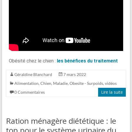
Obésité chez le chien :
les bénéfices du traitement
Géraldine Blanchard
7 mars 2022
Alimentation
,
Chien
,
Maladie
,
Obesite - Surpoids
,
vidéos
Lire la suite
0 Commentaires
Ration ménagère diététique : le
top pour le système urinaire du