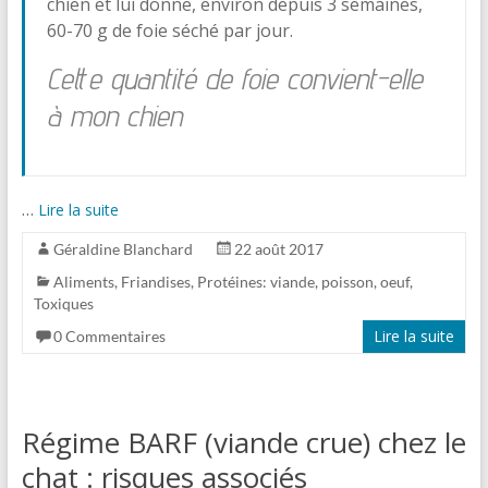
chien et lui donne, environ depuis 3 semaines,
60-70 g de foie séché par jour.
Cette quantité de foie convient-elle
à mon chien
…
Lire la suite
Géraldine Blanchard
22 août 2017
Aliments
,
Friandises
,
Protéines: viande, poisson, oeuf
,
Toxiques
Lire la suite
0 Commentaires
Régime BARF (viande crue) chez le
chat : risques associés