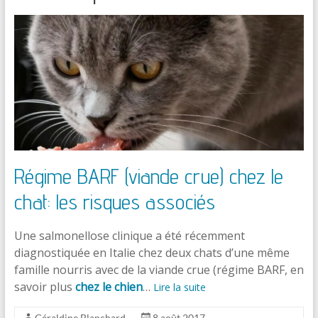
Régime BARF (viande crue) chez le
chat: les risques associés
Une salmonellose clinique a été récemment
diagnostiquée en Italie chez deux chats d’une même
famille nourris avec de la viande crue (régime BARF, en
savoir plus
chez le chien
…
Lire la suite
Géraldine Blanchard
8 août 2017