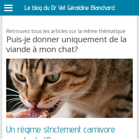
Le blog du Dr Vet Géraldine Blanchard
S
Retrouvez tous les articles sur la même thématique
Puis-je donner uniquement de la
viande à mon chat?
Un régime strictement carnivore