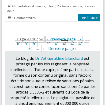
Alimentation
,
Aliments
,
Chien
,
Protéines: viande, poisson,
oeuf
Lire la suite
4 Commentaires
Page 41 sur 54
« Première page
«
…
10
20
30
…
39
40
41
42
43
…
50
…
»
Dernière page »
Le blog du
Dr Vet Géraldine Blanchard
est
protégé par les lois régissant la propriété
intellectuelle. Toute copie, même partielle, de sa
forme ou son contenu original, sans l’accord
écrit de son auteur relève de sanctions pénales
et constitue une contrefaçon sanctionnée par les
articles L.3335-2 et suivants du Code de la
propriété intellectuelle. Le plagiat est passible de
3 ans d'emprisonnement et 300 000 euros