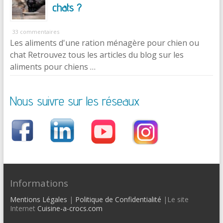
chats ?
33 commentaires
Les aliments d'une ration ménagère pour chien ou
chat Retrouvez tous les articles du blog sur les
aliments pour chiens …
Nous suivre sur les réseaux
Informations
Mentions Légales
|
Politique de Confidentialité
|Le site
Internet
Cuisine-a-crocs.com