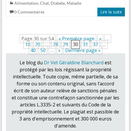
Alimentation
,
Chat
,
Diabète
,
Maladie
Lire la suite
0 Commentaires
Page 30 sur 54
« Première page
«
…
10
20
…
28
29
30
31
32
…
40
50
…
»
Dernière page »
Le blog du
Dr Vet Géraldine Blanchard
est
protégé par les lois régissant la propriété
intellectuelle. Toute copie, même partielle, de sa
forme ou son contenu original, sans l’accord
écrit de son auteur relève de sanctions pénales
et constitue une contrefaçon sanctionnée par les
articles L.3335-2 et suivants du Code de la
propriété intellectuelle. Le plagiat est passible de
3 ans d'emprisonnement et 300 000 euros
d'amende.