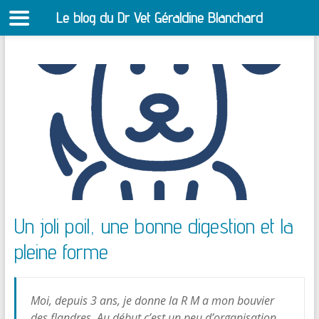
Le blog du Dr Vet Géraldine Blanchard
S
Aller
au
contenu
Un joli poil, une bonne digestion et la
pleine forme
Moi, depuis 3 ans, je donne la R M a mon bouvier
des flandres. Au début c’est un peu d’organisation