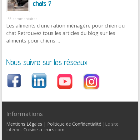
chats ?
33 commentaires
Les aliments d’une ration ménagère pour chien ou
chat Retrouvez tous les articles du blog sur les
aliments pour chiens …
Nous suivre sur les réseaux
Informations
Mentions Légales
|
Politique de Confidentialité
|Le site
Internet
Cuisine-a-crocs.com