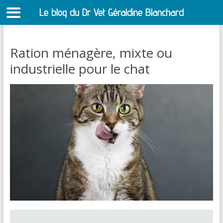
Le blog du Dr Vet Géraldine Blanchard
S
Ration ménagère, mixte ou
industrielle pour le chat