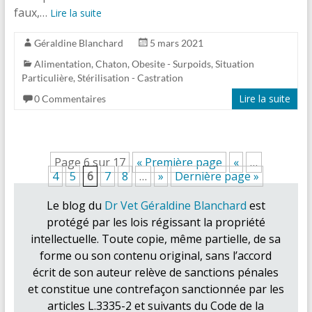
faux,…
Lire la suite
Géraldine Blanchard
5 mars 2021
Alimentation
,
Chaton
,
Obesite - Surpoids
,
Situation
Particulière
,
Stérilisation - Castration
Lire la suite
0 Commentaires
Page 6 sur 17
« Première page
«
…
4
5
6
7
8
…
»
Dernière page »
Le blog du
Dr Vet Géraldine Blanchard
est
protégé par les lois régissant la propriété
intellectuelle. Toute copie, même partielle, de sa
forme ou son contenu original, sans l’accord
écrit de son auteur relève de sanctions pénales
et constitue une contrefaçon sanctionnée par les
articles L.3335-2 et suivants du Code de la