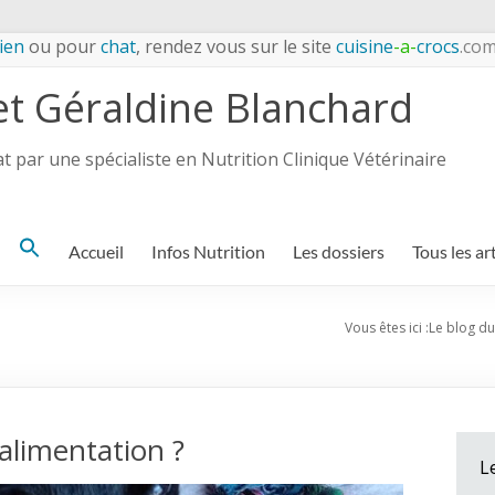
ien
ou pour
chat
, rendez vous sur le site
cuisine
-a-
crocs
.co
et Géraldine Blanchard
 par une spécialiste en Nutrition Clinique Vétérinaire
Search
Accueil
Infos Nutrition
Les dossiers
Tous les ar
for:
Vous êtes ici :
Le blog du
’alimentation ?
L