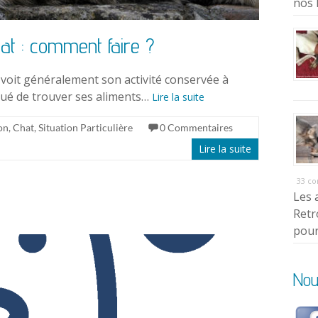
nos 
at : comment faire ?
t voit généralement son activité conservée à
iqué de trouver ses aliments…
Lire la suite
on
,
Chat
,
Situation Particulière
0 Commentaires
Lire la suite
33 c
Les 
Retr
pour
Nou