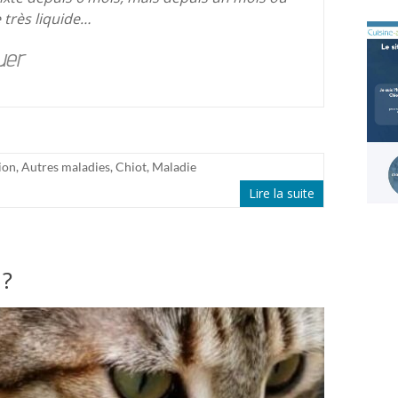
 très liquide…
uer
ion
,
Autres maladies
,
Chiot
,
Maladie
Lire la suite
 ?