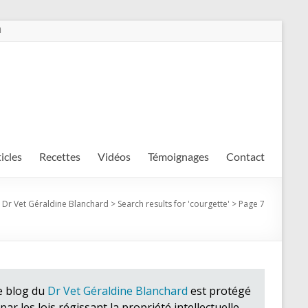
m
ticles
Recettes
Vidéos
Témoignages
Contact
 Dr Vet Géraldine Blanchard
>
Search results for '
courgette
'
>
Page 7
e blog du
Dr Vet Géraldine Blanchard
est protégé
par les lois régissant la propriété intellectuelle.