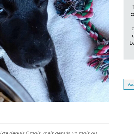
c
c
L
Sear
for:
 mixte depuis 6 mois, mais depuis un mois ou