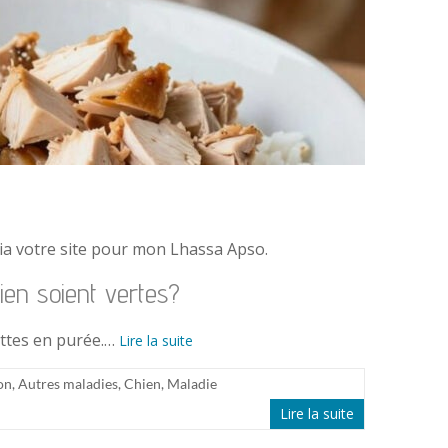
 via votre site pour mon Lhassa Apso.
ien soient vertes?
ettes en purée.…
Lire la suite
on
,
Autres maladies
,
Chien
,
Maladie
Lire la suite