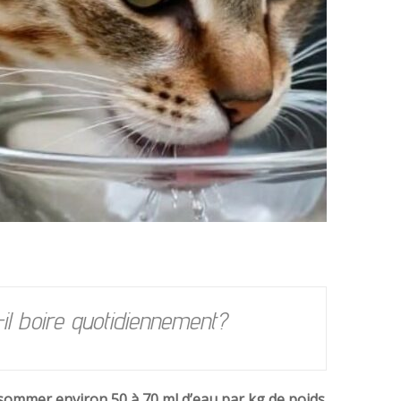
-il boire quotidiennement?
nsommer environ 50 à 70 ml d’eau par kg de poids