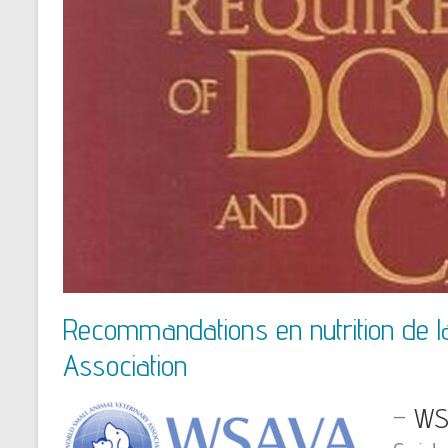
Recommandations en nutrition de l
Association
–
WS