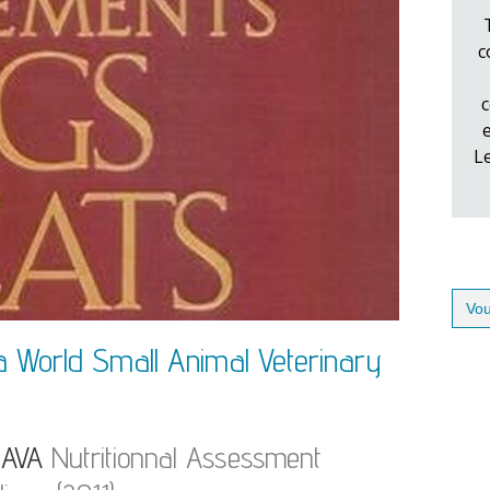
c
c
L
Sear
for:
a World Small Animal Veterinary
AVA
Nutritionnal Assessment