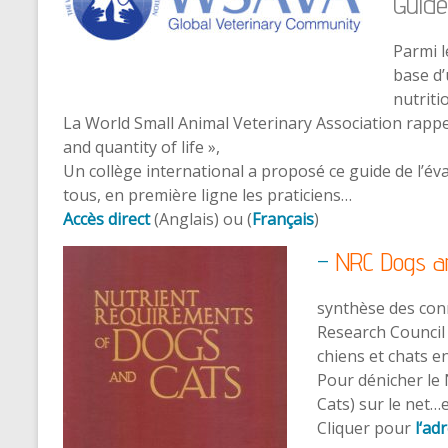
Guidel
Parmi l
base d’
nutriti
La World Small Animal Veterinary Association rappe
and quantity of life »,
Un collège international a proposé ce guide de l’év
tous, en première ligne les praticiens…
Accès direct
(Anglais) ou (
Français
)
–
NRC Dogs a
synthèse des conn
Research Council 
chiens et chats e
Pour dénicher le
Cats) sur le net…e
Cliquer pour
l
‘ad