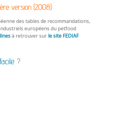
ière version (2008)
péenne des tables de recommandations,
 industriels européens du petfood
lines
à retrouver sur
le site FEDIAF
facile
?