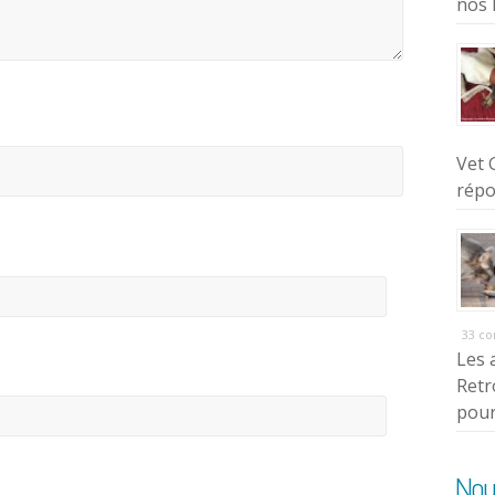
nos 
Vet 
répo
33 c
Les 
Retr
pour
Nou