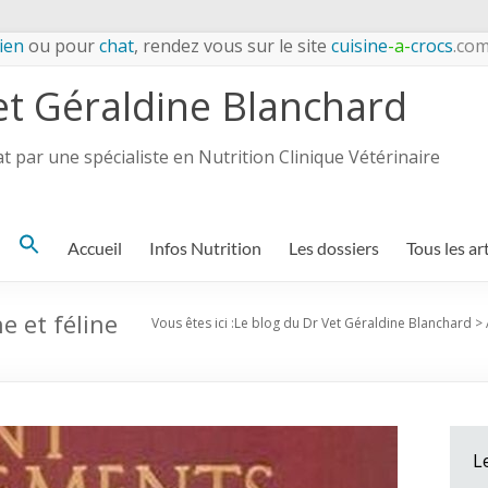
ien
ou pour
chat
, rendez vous sur le site
cuisine
-a-
crocs
.co
et Géraldine Blanchard
 par une spécialiste en Nutrition Clinique Vétérinaire
Search
Accueil
Infos Nutrition
Les dossiers
Tous les ar
for:
 et féline
Vous êtes ici :
Le blog du Dr Vet Géraldine Blanchard
>
L