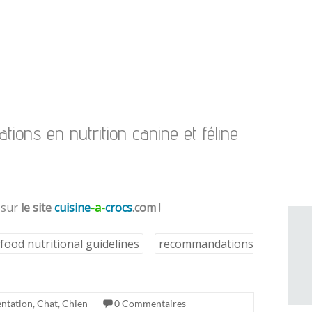
ions en nutrition canine et féline
 sur
le site
cuisine
-a-
crocs
.com
!
food nutritional guidelines
recommandations
ntation
,
Chat
,
Chien
0 Commentaires