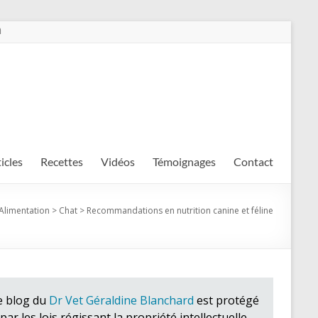
m
ticles
Recettes
Vidéos
Témoignages
Contact
Alimentation
>
Chat
>
Recommandations en nutrition canine et féline
e blog du
Dr Vet Géraldine Blanchard
est protégé
par les lois régissant la propriété intellectuelle.