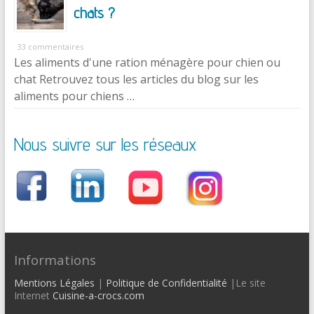
chats ?
33 commentaires
Les aliments d'une ration ménagère pour chien ou
chat Retrouvez tous les articles du blog sur les
aliments pour chiens …
Nous suivre sur les réseaux
Informations
Mentions Légales
|
Politique de Confidentialité
|Le site
Internet
Cuisine-a-crocs.com