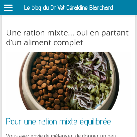
Le blog du Dr Vet Géraldine Blanchard
S
Une ration mixte… oui en partant
d’un aliment complet
Pour une ration mixte équilibrée
Vous avez envie de mélanger, de donner un peu