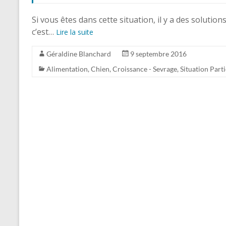
Si vous êtes dans cette situation, il y a des solution
c’est…
Lire la suite
Géraldine Blanchard
9 septembre 2016
Alimentation
,
Chien
,
Croissance - Sevrage
,
Situation Parti