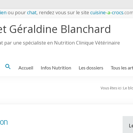
ien
ou pour
chat
, rendez vous sur le site
cuisine
-a-
crocs
.co
et Géraldine Blanchard
 par une spécialiste en Nutrition Clinique Vétérinaire
Search
Accueil
Infos Nutrition
Les dossiers
Tous les ar
for:
Vous êtes ici :
Le bl
ion
L