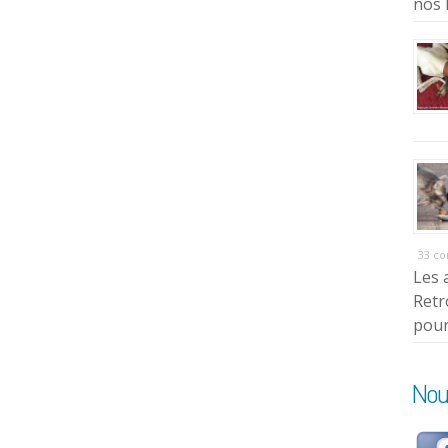
nos 
33 c
Les 
Retr
pour
Nou