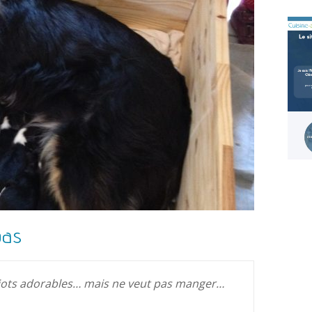
pas
chiots adorables… mais ne veut pas manger…