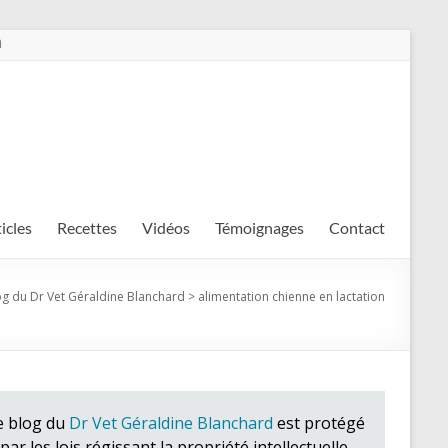
m
ticles
Recettes
Vidéos
Témoignages
Contact
og du Dr Vet Géraldine Blanchard
>
alimentation chienne en lactation
e blog du
Dr Vet Géraldine Blanchard
est protégé
par les lois régissant la propriété intellectuelle.