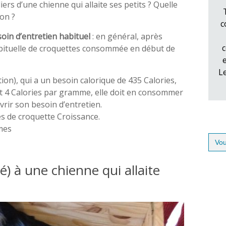
rs d’une chienne qui allaite ses petits ? Quelle
ion ?
c
oin d’entretien habituel
: en général, après
c
habituelle de croquettes consommée en début de
L
on), qui a un besoin calorique de 435 Calories,
t 4 Calories par gramme, elle doit en consommer
rir son besoin d’entretien.
s de croquette Croissance.
mes
Sear
for:
) à une chienne qui allaite